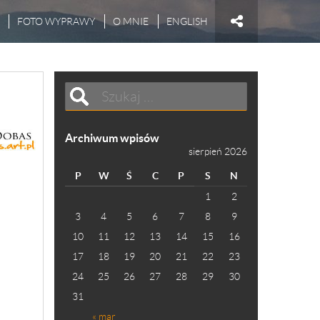
FOTO WYPRAWY
O MNIE
ENGLISH
Archiwum wpisów
sierpień 2026
P
W
Ś
C
P
S
N
1
2
3
4
5
6
7
8
9
10
11
12
13
14
15
16
17
18
19
20
21
22
23
24
25
26
27
28
29
30
31
« mar