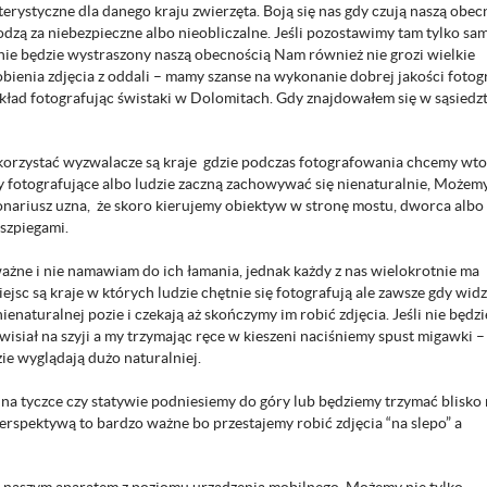
erystyczne dla danego kraju zwierzęta. Boją się nas gdy czują naszą obe
hodzą za niebezpieczne albo nieobliczalne. Jeśli pozostawimy tam tylko sa
 nie będzie wystraszony naszą obecnością Nam również nie grozi wielkie
ienia zdjęcia z oddali – mamy szanse na wykonanie dobrej jakości fotogra
ad fotografując świstaki w Dolomitach. Gdy znajdowałem się w sąsiedz
rzystać wyzwalacze są kraje gdzie podczas fotografowania chcemy wto
by fotografujące albo ludzie zaczną zachowywać się nienaturalnie, Możemy
onariusz uzna, że skoro kierujemy obiektyw w stronę mostu, dworca albo
szpiegami.
ażne i nie namawiam do ich łamania, jednak każdy z nas wielokrotnie ma
ejsc są kraje w których ludzie chętnie się fotografują ale zawsze gdy wid
naturalnej pozie i czekają aż skończymy im robić zdjęcia. Jeśli nie będz
wisiał na szyji a my trzymając ręce w kieszeni naciśniemy spust migawki –
ie wyglądają dużo naturalniej.
na tyczce czy statywie podniesiemy do góry lub będziemy trzymać blisko
erspektywą to bardzo ważne bo przestajemy robić zdjęcia “na slepo” a