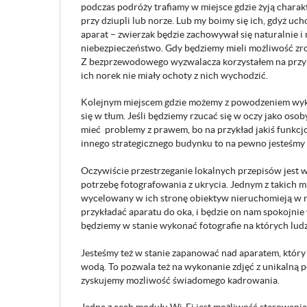
podczas podróży trafiamy w miejsce gdzie żyją charakt
przy dziupli lub norze. Lub my boimy się ich, gdyż uc
aparat – zwierzak będzie zachowywał się naturalnie i
niebezpieczeństwo. Gdy będziemy mieli możliwość zrob
Z bezprzewodowego wyzwalacza korzystałem na przykł
ich norek nie miały ochoty z nich wychodzić.
Kolejnym miejscem gdzie możemy z powodzeniem wyko
się w tłum. Jeśli będziemy rzucać się w oczy jako oso
mieć problemy z prawem, bo na przykład jakiś funkcj
innego strategicznego budynku to na pewno jesteśmy 
Oczywiście przestrzeganie lokalnych przepisów jest w
potrzebę fotografowania z ukrycia. Jednym z takich mi
wycelowany w ich stronę obiektyw nieruchomieją w nie
przykładać aparatu do oka, i będzie on nam spokojnie 
będziemy w stanie wykonać fotografie na których ludz
Jesteśmy też w stanie zapanować nad aparatem, który 
wodą. To pozwala też na wykonanie zdjęć z unikalną p
zyskujemy mozliwość świadomego kadrowania.