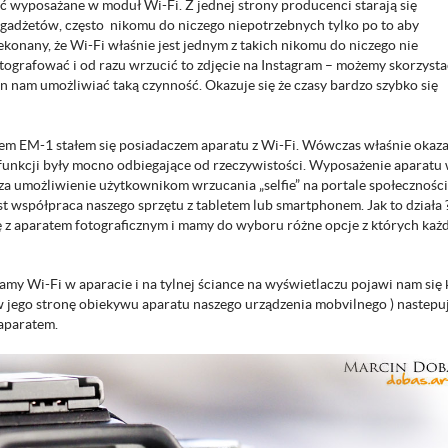
ć wyposażane w moduł Wi-Fi. Z jednej strony producenci starają się
 gadżetów, często nikomu do niczego niepotrzebnych tylko po to aby
onany, że Wi-Fi właśnie jest jednym z takich nikomu do niczego nie
ografować i od razu wrzucić to zdjęcie na Instagram – możemy skorzysta
en nam umożliwiać taką czynność. Okazuje się że czasy bardzo szybko się
m EM-1 stałem się posiadaczem aparatu z Wi-Fi. Wówczas właśnie okaza
 funkcji były mocno odbiegające od rzeczywistości. Wyposażenie aparatu
 umożliwienie użytkownikom wrzucania „selfie” na portale społecznośc
t współpraca naszego sprzętu z tabletem lub smartphonem. Jak to działa 
ę z aparatem fotograficznym i mamy do wyboru różne opcje z których każ
amy Wi-Fi w aparacie i na tylnej ściance na wyświetlaczu pojawi nam się
 jego stronę obiekywu aparatu naszego urządzenia mobvilnego ) nastepu
aparatem.