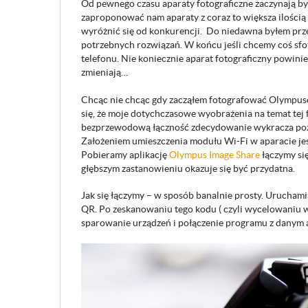
Od pewnego czasu aparaty fotograficzne zaczynają by
zaproponować nam aparaty z coraz to większa ilością
wyróżnić się od konkurencji. Do niedawna byłem przek
potrzebnych rozwiązań. W końcu jeśli chcemy coś sfot
telefonu. Nie koniecznie aparat fotograficzny powini
zmieniają…
Chcąc nie chcąc gdy zacząłem fotografować Olympuse
się, że moje dotychczasowe wyobrażenia na temat tej
bezprzewodową łączność zdecydowanie wykracza poza
Założeniem umieszczenia modułu Wi-Fi w aparacie jes
Pobieramy aplikację
Olympus Image Share
łączymy si
głębszym zastanowieniu okazuje się być przydatna.
Jak się łączymy – w sposób banalnie prosty. Uruchami
QR. Po zeskanowaniu tego kodu ( czyli wycelowaniu w
sparowanie urządzeń i połączenie programu z danym 