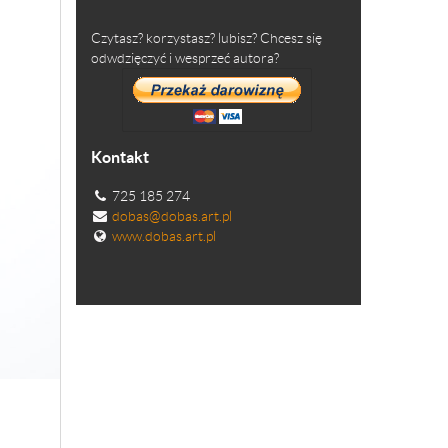
Czytasz? korzystasz? lubisz? Chcesz się
odwdzięczyć i wesprzeć autora?
Kontakt
725 185 274
dobas@dobas.art.pl
www.dobas.art.pl