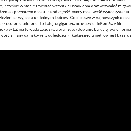
a naszym aparatem z poziomu urządzenia mobilnego. Możemy nie tylko
at, jesteśmy w stanie zmieniać wszystkie ustawienia oraz wyzwalać migaw
ądzenia z przekazem obrazu na odległość mamy możliwość wykorzystania
zywiezienia z wyjazdu unikalnych kadrów. Co ciekawe w najnowszych apara
) z poziomu telefonu. To kolejne gigantyczne ułatwieniePoniższy film
 obiektyw EZ ma tę wadę że zużywa prą i zdecydowanie bardziej wolę norm
ość zmiany ogniskowej z odległości kilkudziesięciu metrów jest baaard