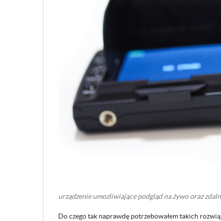
urządzenie umozliwiające podgląd na żywo oraz zdal
Do czego tak naprawdę potrzebowałem takich rozwiąz