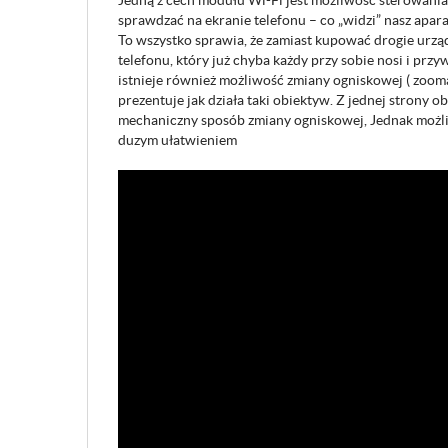
Jedną z cech modułu Wi-Fi jest możliwość sterowani
sprawdzać na ekranie telefonu – co „widzi” nasz apar
To wszystko sprawia, że zamiast kupować drogie urz
telefonu, który już chyba każdy przy sobie nosi i pr
istnieje również możliwość zmiany ogniskowej ( zooma
prezentuje jak działa taki obiektyw. Z jednej strony
mechaniczny sposób zmiany ogniskowej, Jednak możliw
duzym ułatwieniem