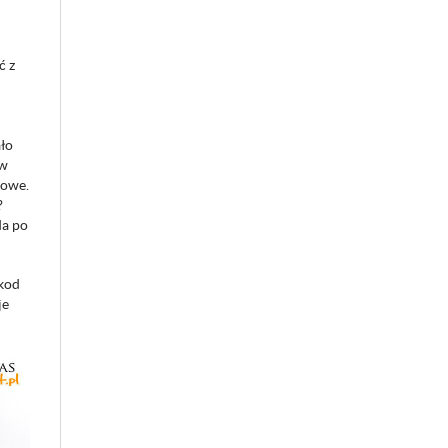
ć z
ło
 w
iowe.
?
da po
 kod
je