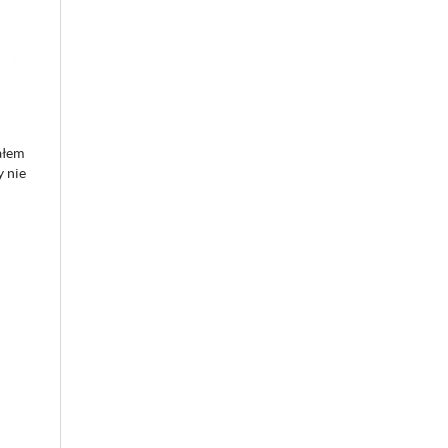
ałem
y nie