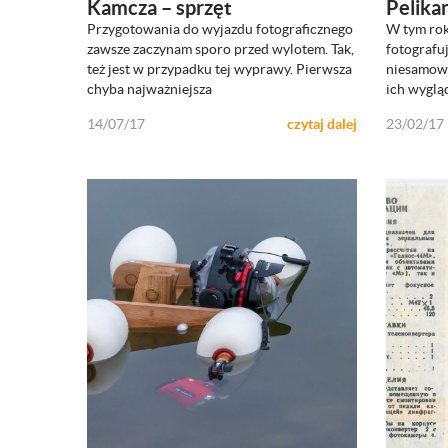
Kamcza – sprzęt
Pelikan
Przygotowania do wyjazdu fotograficznego
W tym rok
ZOBACZ
zawsze zaczynam sporo przed wylotem. Tak,
fotografu
też jest w przypadku tej wyprawy. Pierwsza
niesamowi
chyba najważniejsza
ich wygląd
14/07/17
czytaj dalej
23/02/17