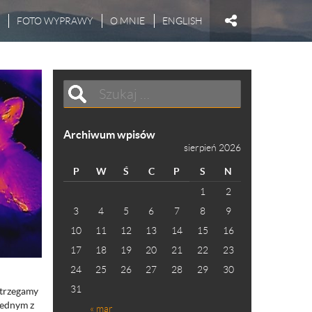
FOTO WYPRAWY
O MNIE
ENGLISH
Archiwum wpisów
sierpień 2026
P
W
Ś
C
P
S
N
1
2
3
4
5
6
7
8
9
10
11
12
13
14
15
16
17
18
19
20
21
22
23
24
25
26
27
28
29
30
31
trzegamy
Jednym z
« mar