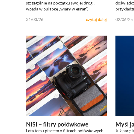
szczególnie na początku swojej drogi,
doświadcz
wpada w pułapkę „wiary w ekran”.
przykładz
31/03/26
czytaj dalej
02/06/25
NISI – filtry połówkowe
Myśl ja
Lata temu pisałem o filtrach połówkowych
Już parę 