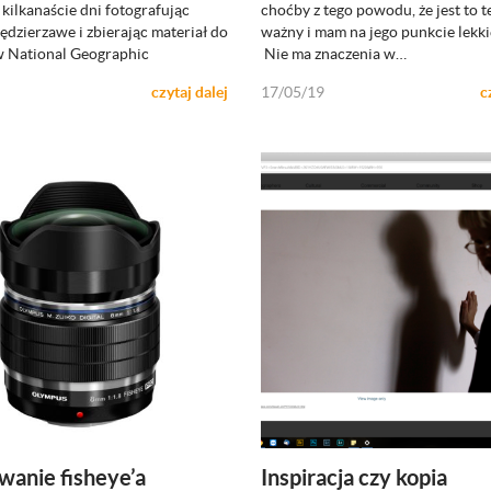
ZOBACZ
ZOBACZ
kilkanaście dni fotografując
choćby z tego powodu, że jest to 
ędzierzawe i zbierając materiał do
ważny i mam na jego punkcie lekkie
w National Geographic
Nie ma znaczenia w…
czytaj dalej
17/05/19
c
wanie fisheye’a
Inspiracja czy kopia