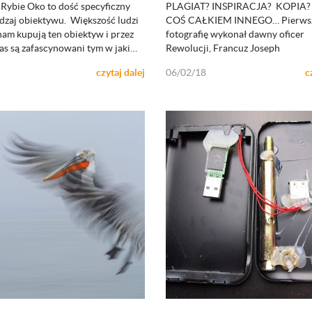
Rybie Oko to dość specyficzny
PLAGIAT? INSPIRACJA? KOPIA
ZOBACZ
ZOBACZ
dzaj obiektywu. Większość ludzi
COŚ CAŁKIEM INNEGO… Pierwsz
nam kupują ten obiektyw i przez
fotografię wykonał dawny oficer
as są zafascynowani tym w jaki…
Rewolucji, Francuz Joseph
czytaj dalej
06/02/18
c