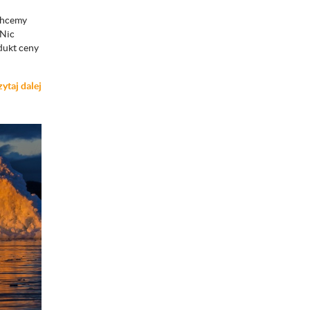
Chcemy
 Nic
dukt ceny
zytaj dalej