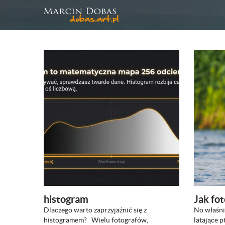
histogram
Jak fot
Dlaczego warto zaprzyjaźnić się z
No właśni
ZOBACZ
histogramem? Wielu fotografów,
latające p