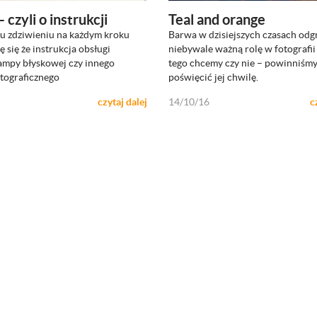
czyli o instrukcji
Teal and orange
 zdziwieniu na każdym kroku
Barwa w dzisiejszych czasach od
 się że instrukcja obsługi
niebywale ważną rolę w fotografii 
lampy błyskowej czy innego
tego chcemy czy nie – powinniśm
otograficznego
poświęcić jej chwilę.
czytaj dalej
14/10/16
c