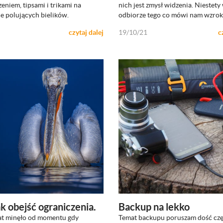
eniem, tipsami i trikami na
nich jest zmysł widzenia. Niestety
ie polujących bielików.
odbiorze tego co mówi nam wzrok
czytaj dalej
19/10/21
c
k obejść ograniczenia.
Backup na lekko
lat minęło od momentu gdy
Temat backupu poruszam dość czę