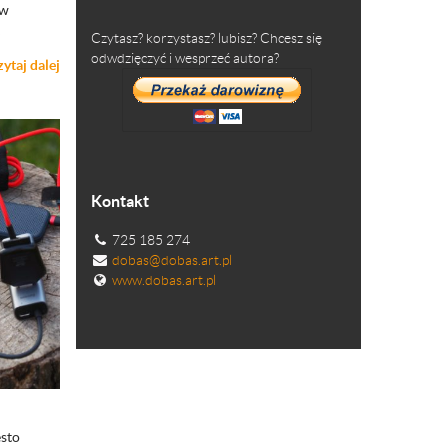
 w
Czytasz? korzystasz? lubisz? Chcesz się
odwdzięczyć i wesprzeć autora?
zytaj dalej
Kontakt
725 185 274
dobas@dobas.art.pl
www.dobas.art.pl
sto