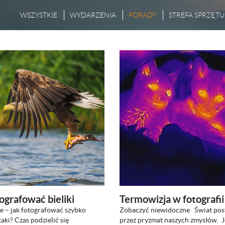
WSZYSTKIE
WYDARZENIA
PORADY
STREFA SPRZĘTU
ografować bieliki
Termowizja w fotografii
e – jak fotografować szybko
Zobaczyć niewidoczne Świat pos
ZOBACZ
ZOBACZ
taki? Czas podzielić się
przez pryzmat naszych zmysłów. 