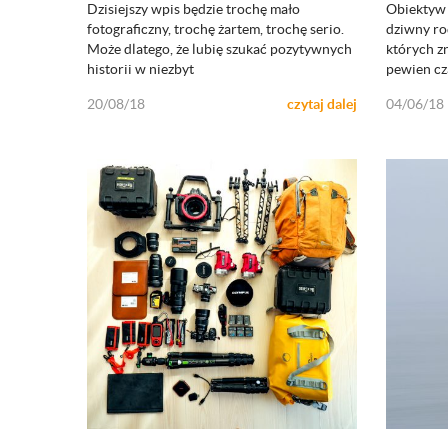
Dzisiejszy wpis będzie trochę mało
Obiektyw 
ZOBACZ
fotograficzny, trochę żartem, trochę serio.
dziwny ro
Może dlatego, że lubię szukać pozytywnych
których z
historii w niezbyt
pewien cz
20/08/18
czytaj dalej
04/06/18