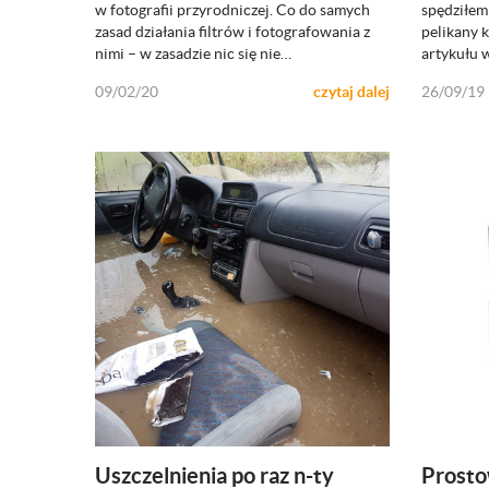
ZOBACZ
w fotografii przyrodniczej. Co do samych
spędziłem 
zasad działania filtrów i fotografowania z
pelikany k
nimi – w zasadzie nic się nie…
artykułu 
09/02/20
czytaj dalej
26/09/19
Uszczelnienia po raz n-ty
Prosto