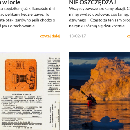
 w locie
NIE OSZCZĘDZAJ
u spędziłem już kilkanaście dni
Wszyscy zawsze szukamy okazji. 
ZOBACZ
ZOBACZ
jąc pelikany kędzierzawe. To
mniej wydać upolować coś taniej.
te ptaki zarówno jeśli chodzi o
dziwnego – Często za ten sam pro
 jak i o zachowanie.
na rynku różnią się dwukrotnie.
czytaj dalej
13/02/17
c