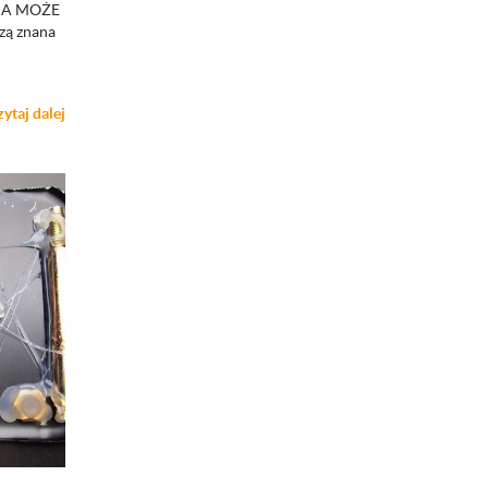
? A MOŻE
ą znana
zytaj dalej