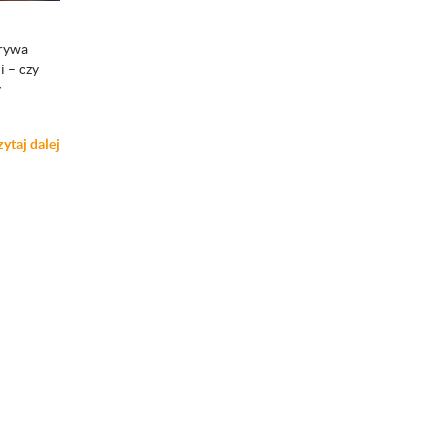
grywa
i – czy
y
zytaj dalej