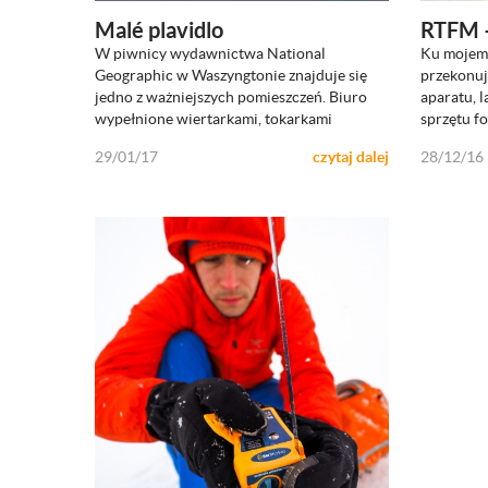
Malé plavidlo
RTFM – 
W piwnicy wydawnictwa National
Ku mojemu
ZOBACZ
Geographic w Waszyngtonie znajduje się
przekonuję
jedno z ważniejszych pomieszczeń. Biuro
aparatu, 
wypełnione wiertarkami, tokarkami
sprzętu f
29/01/17
czytaj dalej
28/12/16