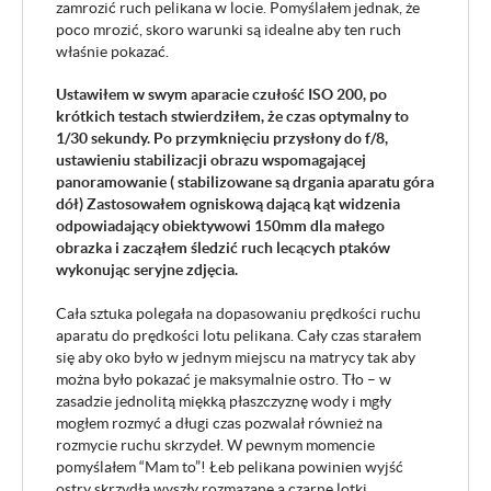
zamrozić ruch pelikana w locie. Pomyślałem jednak, że
poco mrozić, skoro warunki są idealne aby ten ruch
właśnie pokazać.
Ustawiłem w swym aparacie czułość ISO 200, po
krótkich testach stwierdziłem, że czas optymalny to
1/30 sekundy. Po przymknięciu przysłony do f/8,
ustawieniu stabilizacji obrazu wspomagającej
panoramowanie ( stabilizowane są drgania aparatu góra
dół) Zastosowałem ogniskową dającą kąt widzenia
odpowiadający obiektywowi 150mm dla małego
obrazka i zacząłem śledzić ruch lecących ptaków
wykonując seryjne zdjęcia.
Cała sztuka polegała na dopasowaniu prędkości ruchu
aparatu do prędkości lotu pelikana. Cały czas starałem
się aby oko było w jednym miejscu na matrycy tak aby
można było pokazać je maksymalnie ostro. Tło – w
zasadzie jednolitą miękką płaszczyznę wody i mgły
mogłem rozmyć a długi czas pozwalał również na
rozmycie ruchu skrzydeł. W pewnym momencie
pomyślałem “Mam to”! Łeb pelikana powinien wyjść
ostry skrzydła wyszły rozmazane a czarne lotki