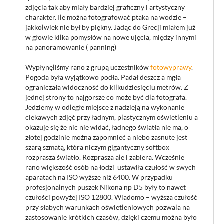
zdjęcia tak aby miały bardziej graficzny i artystyczny
charakter. Ile można fotografować ptaka na wodzie –
jakkolwiek nie był by piękny. Jadąc do Grecji miałem już
w głowie kilka pomysłów na nowe ujęcia, między innymi
na panoramowanie ( panning)
Wypłynęliśmy rano z grupą uczestników
fotowyprawy
.
Pogoda była wyjątkowo podła. Padał deszcz a mgła
ograniczała widoczność do kilkudziesięciu metrów. Z
jednej strony to najgorsze co może być dla fotografa.
Jedziemy w odległe miejsce z nadzieją na wykonanie
ciekawych zdjęć przy ładnym, plastycznym oświetleniu a
okazuje się że nic nie widać, ładnego światła nie ma, o
złotej godzinie można zapomnieć a niebo zasnute jest
szarą szmatą, która niczym gigantyczny softbox
rozprasza światło. Rozprasza ale i zabiera. Wcześnie
rano większość osób na łodzi ustawiła czułość w swych
aparatach na ISO wyższe niż 6400. W przypadku
profesjonalnych puszek Nikona np D5 były to nawet
czułości powyżej ISO 12800. Wiadomo – wyższa czułość
przy słabych warunkach oświetleniowych pozwala na
zastosowanie krótkich czasów, dzięki czemu można było