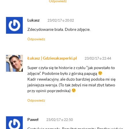
Odpowiedz
Lukasz
23/02/17 o 20:02
Zdecydowanie biała. Dobre zdjęcie.
Odpowiedz
Łukasz | Gdziesakasperki.pl
23/02/17 o 22:44
Super czyta się te historie z cyklu “jak powstało to
zdjęcie”. Podobnie było z górską papugą
Kadr rewelacyjny, ale dużo bardziej podoba mi się
jaśniejsza wersja. (To tak żebyś nie miał zbyt łatwo
przy opinii poprzednika)
Odpowiedz
Paweł
23/02/17 o 22:50
Gratuluje pomysłu. Rezultat znakomity. Rzadko widuje