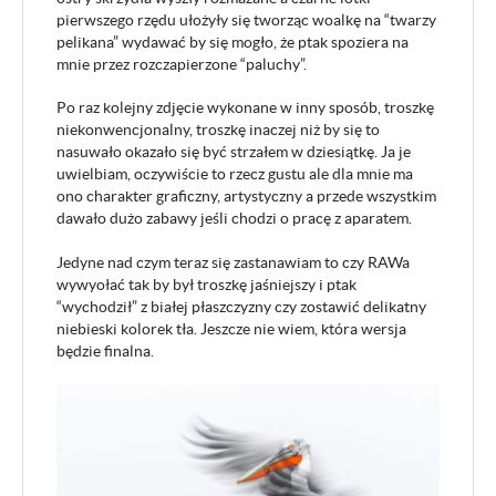
pierwszego rzędu ułożyły się tworząc woalkę na “twarzy
pelikana” wydawać by się mogło, że ptak spoziera na
mnie przez rozczapierzone “paluchy”.
Po raz kolejny zdjęcie wykonane w inny sposób, troszkę
niekonwencjonalny, troszkę inaczej niż by się to
nasuwało okazało się być strzałem w dziesiątkę. Ja je
uwielbiam, oczywiście to rzecz gustu ale dla mnie ma
ono charakter graficzny, artystyczny a przede wszystkim
dawało dużo zabawy jeśli chodzi o pracę z aparatem.
Jedyne nad czym teraz się zastanawiam to czy RAWa
wywyołać tak by był troszkę jaśniejszy i ptak
“wychodził” z białej płaszczyzny czy zostawić delikatny
niebieski kolorek tła. Jeszcze nie wiem, która wersja
będzie finalna.