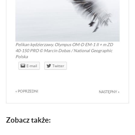
Pelikan kędzierzawy. Olympus OM-D EM-1 II + m ZD
40-150 PRO © Marcin Dobas / National Geographic
Malé plavidlo
Polska
E-mail
Twitter
« POPRZEDNI
NASTĘPNY »
Zobacz także: