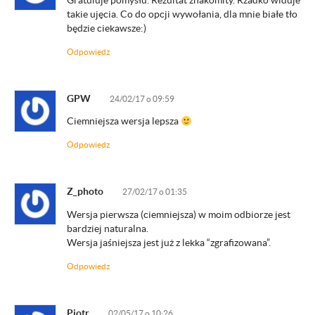
takie ujęcia. Co do opcji wywołania, dla mnie białe tło
będzie ciekawsze:)
Odpowiedz
GPW
24/02/17 o 09:59
Ciemniejsza wersja lepsza
Odpowiedz
Z_photo
27/02/17 o 01:35
Wersja pierwsza (ciemniejsza) w moim odbiorze jest
bardziej naturalna.
Wersja jaśniejsza jest już z lekka “zgrafizowana”.
Odpowiedz
Piotr
02/05/17 o 10:26