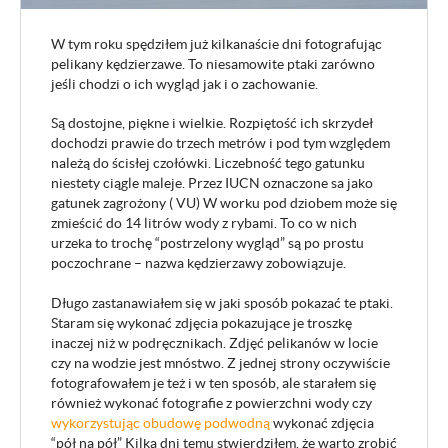
W tym roku spędziłem już kilkanaście dni fotografując
pelikany kędzierzawe. To niesamowite ptaki zarówno
jeśli chodzi o ich wygląd jak i o zachowanie.
Są dostojne, piękne i wielkie. Rozpiętość ich skrzydeł
dochodzi prawie do trzech metrów i pod tym względem
należą do ścisłej czołówki. Liczebność tego gatunku
niestety ciągle maleje. Przez IUCN oznaczone sa jako
gatunek zagrożony ( VU) W worku pod dziobem może się
zmieścić do 14 litrów wody z rybami. To co w nich
urzeka to trochę “postrzelony wygląd” są po prostu
poczochrane – nazwa kędzierzawy zobowiązuje.
Długo zastanawiałem się w jaki sposób pokazać te ptaki.
Staram się wykonać zdjęcia pokazujące je troszkę
inaczej niż w podręcznikach. Zdjęć pelikanów w locie
czy na wodzie jest mnóstwo. Z jednej strony oczywiście
fotografowałem je też i w ten sposób, ale starałem się
również wykonać fotografie z powierzchni wody czy
wykorzystując obudowę podwodną
wykonać zdjęcia
“pół na pół” Kilka dni temu stwierdziłem, że warto zrobić