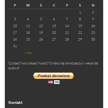
P
W
Ś
C
P
S
N
1
2
3
4
5
6
7
8
9
10
11
12
13
14
15
16
17
18
19
20
21
22
23
24
25
26
27
28
29
30
31
« mar
Czytasz? korzystasz? lubisz? Chcesz się odwdzięczyć i wesprzeć
autora?
Kontakt