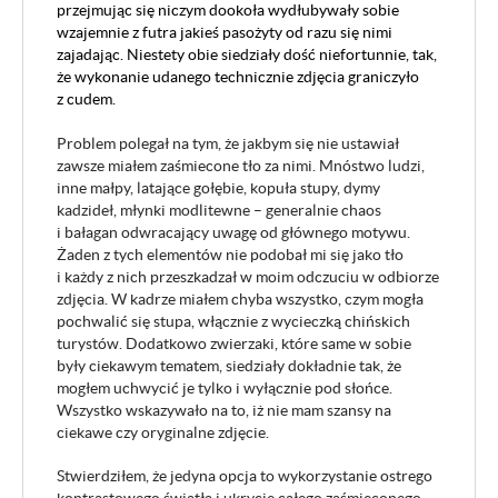
przejmując się niczym dookoła wydłubywały sobie
wzajemnie z futra jakieś pasożyty od razu się nimi
zajadając. Niestety obie siedziały dość niefortunnie, tak,
że wykonanie udanego technicznie zdjęcia graniczyło
z cudem.
Problem polegał na tym, że jakbym się nie ustawiał
zawsze miałem zaśmiecone tło za nimi. Mnóstwo ludzi,
inne małpy, latające gołębie, kopuła stupy, dymy
kadzideł, młynki modlitewne – generalnie chaos
i bałagan odwracający uwagę od głównego motywu.
Żaden z tych elementów nie podobał mi się jako tło
i każdy z nich przeszkadzał w moim odczuciu w odbiorze
zdjęcia. W kadrze miałem chyba wszystko, czym mogła
pochwalić się stupa, włącznie z wycieczką chińskich
turystów. Dodatkowo zwierzaki, które same w sobie
były ciekawym tematem, siedziały dokładnie tak, że
mogłem uchwycić je tylko i wyłącznie pod słońce.
Wszystko wskazywało na to, iż nie mam szansy na
ciekawe czy oryginalne zdjęcie.
Stwierdziłem, że jedyna opcja to wykorzystanie ostrego