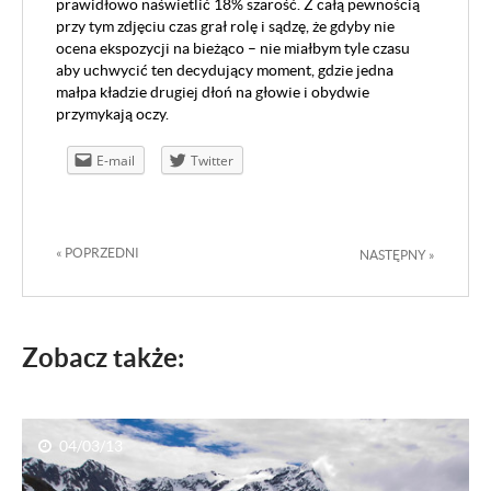
prawidłowo naświetlić 18% szarość. Z całą pewnością
przy tym zdjęciu czas grał rolę i sądzę, że gdyby nie
ocena ekspozycji na bieżąco – nie miałbym tyle czasu
aby uchwycić ten decydujący moment, gdzie jedna
małpa kładzie drugiej dłoń na głowie i obydwie
przymykają oczy.
Przepis na zdjęcie – Papuga
E-mail
Twitter
« POPRZEDNI
NASTĘPNY »
Zobacz także:
04/03/13