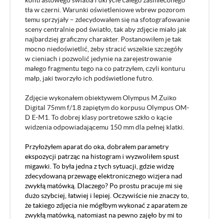
kontrastowego światła i ukrycie całego zaśmieconego
tła w czerni. Warunki oświetleniowe wbrew pozorom
temu sprzyjały – zdecydowałem się na sfotografowanie
sceny centralnie pod światło, tak aby zdjęcie miało jak
najbardziej graficzny charakter. Postanowiłem je tak
mocno niedoświetlić, żeby stracić wszelkie szczegóły
w cieniach i pozwolić jedynie na zarejestrowanie
małego fragmentu tego na co patrzyłem, czyli konturu
małp, jaki tworzyło ich podświetlone futro.
Zdjęcie wykonałem obiektywem Olympus M.Zuiko
Digital 75mm f/1.8 zapiętym do korpusu Olympus OM-
D E-M1. To dobrej klasy portretowe szkło o kącie
widzenia odpowiadającemu 150 mm dla pełnej klatki.
Przyłożyłem aparat do oka, dobrałem parametry
ekspozycji patrząc na histogram i wyzwoliłem spust
migawki. To była jedna z tych sytuacji, gdzie widzę
zdecydowaną przewagę elektronicznego wizjera nad
zwykłą matówką. Dlaczego? Po prostu pracuje mi się
dużo szybciej, łatwiej i lepiej. Oczywiście nie znaczy to,
że takiego zdjęcia nie mógłbym wykonać z aparatem ze
zwykłą matówką, natomiast na pewno zajęło by mi to