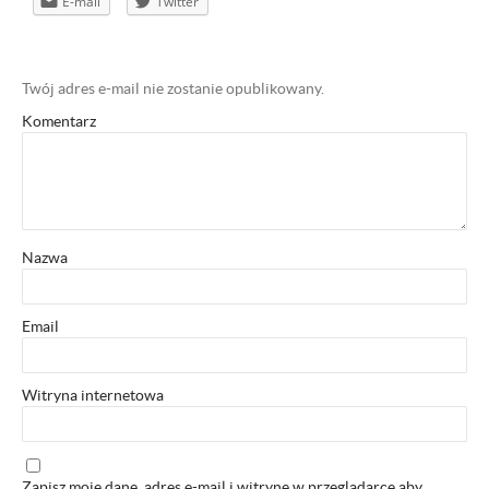
E-mail
Twitter
Twój adres e-mail nie zostanie opublikowany.
Komentarz
Nazwa
Email
Witryna internetowa
Zapisz moje dane, adres e-mail i witrynę w przeglądarce aby