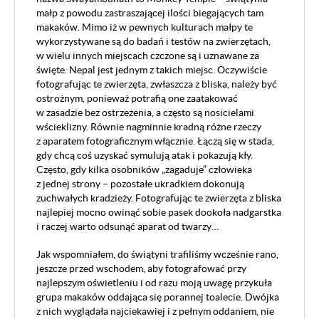
małp z powodu zastraszającej ilości biegających tam
makaków. Mimo iż w pewnych kulturach małpy te
wykorzystywane są do badań i testów na zwierzętach,
w wielu innych miejscach czczone są i uznawane za
święte. Nepal jest jednym z takich miejsc. Oczywiście
fotografując te zwierzęta, zwłaszcza z bliska, należy być
ostrożnym, ponieważ potrafią one zaatakować
w zasadzie bez ostrzeżenia, a często są nosicielami
wścieklizny. Równie nagminnie kradną różne rzeczy
z aparatem fotograficznym włącznie. Łączą się w stada,
gdy chcą coś uzyskać symulują atak i pokazują kły.
Często, gdy kilka osobników „zagaduje” człowieka
z jednej strony – pozostałe ukradkiem dokonują
zuchwałych kradzieży. Fotografując te zwierzęta z bliska
najlepiej mocno owinąć sobie pasek dookoła nadgarstka
i raczej warto odsunąć aparat od twarzy…
Jak wspomniałem, do świątyni trafiliśmy wcześnie rano,
jeszcze przed wschodem, aby fotografować przy
najlepszym oświetleniu i od razu moją uwagę przykuła
grupa makaków oddająca się porannej toalecie. Dwójka
z nich wyglądała najciekawiej i z pełnym oddaniem, nie