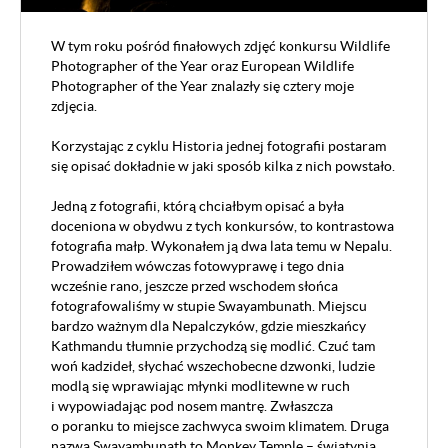
W tym roku pośród finałowych zdjęć konkursu Wildlife
Photographer of the Year oraz European Wildlife
Photographer of the Year znalazły się cztery moje
zdjęcia.
Korzystając z cyklu Historia jednej fotografii postaram
się opisać dokładnie w jaki sposób kilka z nich powstało.
Jedną z fotografii, którą chciałbym opisać a była
doceniona w obydwu z tych konkursów, to kontrastowa
fotografia małp. Wykonałem ją dwa lata temu w Nepalu.
Prowadziłem wówczas fotowyprawę i tego dnia
wcześnie rano, jeszcze przed wschodem słońca
fotografowaliśmy w stupie Swayambunath. Miejscu
bardzo ważnym dla Nepalczyków, gdzie mieszkańcy
Kathmandu tłumnie przychodzą się modlić. Czuć tam
woń kadzideł, słychać wszechobecne dzwonki, ludzie
modlą się wprawiając młynki modlitewne w ruch
i wypowiadając pod nosem mantrę. Zwłaszcza
o poranku to miejsce zachwyca swoim klimatem. Druga
nazwa Swayambunath to Monkey Temple – świątynia