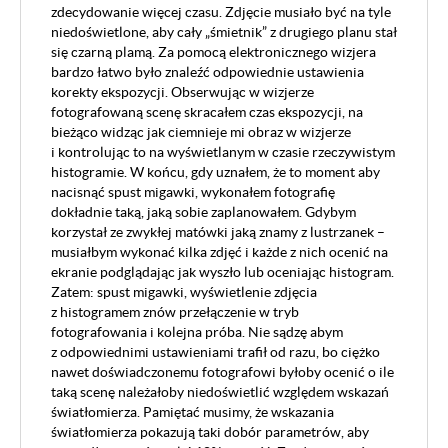
zdecydowanie więcej czasu. Zdjęcie musiało być na tyle
niedoświetlone, aby cały „śmietnik” z drugiego planu stał
się czarną plamą. Za pomocą elektronicznego wizjera
bardzo łatwo było znaleźć odpowiednie ustawienia
korekty ekspozycji. Obserwując w wizjerze
fotografowaną scenę skracałem czas ekspozycji, na
bieżąco widząc jak ciemnieje mi obraz w wizjerze
i kontrolując to na wyświetlanym w czasie rzeczywistym
histogramie. W końcu, gdy uznałem, że to moment aby
nacisnąć spust migawki, wykonałem fotografię
dokładnie taką, jaką sobie zaplanowałem. Gdybym
korzystał ze zwykłej matówki jaką znamy z lustrzanek –
musiałbym wykonać kilka zdjęć i każde z nich ocenić na
ekranie podglądając jak wyszło lub oceniając histogram.
Zatem: spust migawki, wyświetlenie zdjęcia
z histogramem znów przełączenie w tryb
fotografowania i kolejna próba. Nie sądzę abym
z odpowiednimi ustawieniami trafił od razu, bo ciężko
nawet doświadczonemu fotografowi byłoby ocenić o ile
taką scenę należałoby niedoświetlić względem wskazań
światłomierza. Pamiętać musimy, że wskazania
światłomierza pokazują taki dobór parametrów, aby