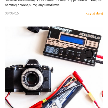
ostatnie kilka miesięcy ? W zamian za nagrody przekazać mniej lub
bardziej drobną sumę, aby umożliwić…
08/06/15
czytaj dalej