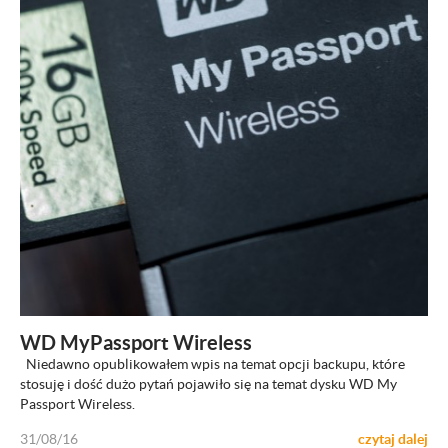
ZOBACZ
WD MyPassport Wireless
Niedawno opublikowałem wpis na temat opcji backupu, które
stosuję i dość dużo pytań pojawiło się na temat dysku WD My
Passport Wireless.
31/08/16
czytaj dalej