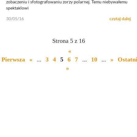
zobaczeniu i sfotografowaniu zorzy polarnej. Temu niebywałemu
spektaklowi
30/05/16
czytaj dalej
Strona 5 z 16
«
Pierwsza
«
...
3
4
5
6
7
...
10
...
»
Ostatn
»