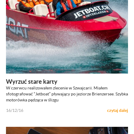
ZOBACZ
Wyrzuć stare karty
W czerwcu realizowałem zlecenie w Szwajcarii. Miałem
sfotografować “Jetboat” pływający po jeziorze Brienzersee. Szybka
motorówka pędząca w ślizgu
16/12/16
czytaj dalej