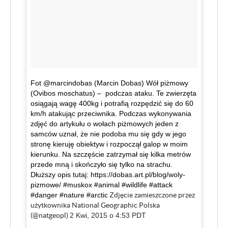
Fot @marcindobas (Marcin Dobas) Wół piżmowy
(Ovibos moschatus) – podczas ataku. Te zwierzęta
osiągają wagę 400kg i potrafią rozpędzić się do 60
km/h atakując przeciwnika. Podczas wykonywania
zdjęć do artykułu o wołach piżmowych jeden z
samców uznał, że nie podoba mu się gdy w jego
stronę kieruję obiektyw i rozpoczął galop w moim
kierunku. Na szczęście zatrzymał się kilka metrów
przede mną i skończyło się tylko na strachu.
Dłuższy opis tutaj: https://dobas.art.pl/blog/woly-
pizmowe/ #muskox #animal #wildlife #attack
#danger #nature #arctic
Zdjęcie zamieszczone przez
użytkownika National Geographic Polska
(@natgeopl)
2 Kwi, 2015 o 4:53 PDT