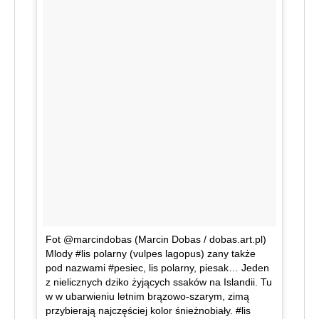
Fot @marcindobas (Marcin Dobas / dobas.art.pl)
Mlody #lis polarny (vulpes lagopus) zany także
pod nazwami #pesiec, lis polarny, piesak… Jeden
z nielicznych dziko żyjących ssaków na Islandii. Tu
w w ubarwieniu letnim brązowo-szarym, zimą
przybierają najczęściej kolor śnieżnobiały. #lis