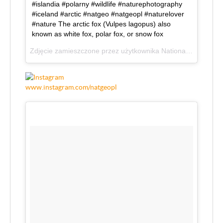
#islandia #polarny #wildlife #naturephotography
#iceland #arctic #natgeo #natgeopl #naturelover
#nature The arctic fox (Vulpes lagopus) also
known as white fox, polar fox, or snow fox
Zdjęcie zamieszczone przez użytkownika National Geographic Polska (@natgeopl)
www.instagram.com/natgeopl