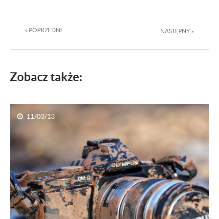
« POPRZEDNI
NASTĘPNY »
Zobacz także:
11/03/13
OM-D E-M1 Test i wrażenia