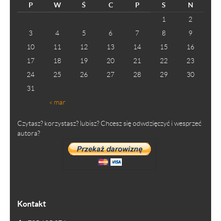
P
W
Ś
C
P
S
N
1
2
3
4
5
6
7
8
9
10
11
12
13
14
15
16
17
18
19
20
21
22
23
24
25
26
27
28
29
30
31
« mar
Czytasz? korzystasz? lubisz? Chcesz się odwdzięczyć i wesprzeć
autora?
Kontakt